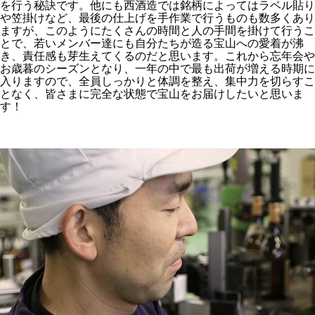
を行う秘訣です。他にも西酒造では銘柄によってはラベル貼り
や笠掛けなど、最後の仕上げを手作業で行うものも数多くあり
ますが、このようにたくさんの時間と人の手間を掛けて行うこ
とで、若いメンバー達にも自分たちが造る宝山への愛着が沸
き、責任感も芽生えてくるのだと思います。これから忘年会や
お歳暮のシーズンとなり、一年の中で最も出荷が増える時期に
入りますので、全員しっかりと体調を整え、集中力を切らすこ
となく、皆さまに完全な状態で宝山をお届けしたいと思いま
す！