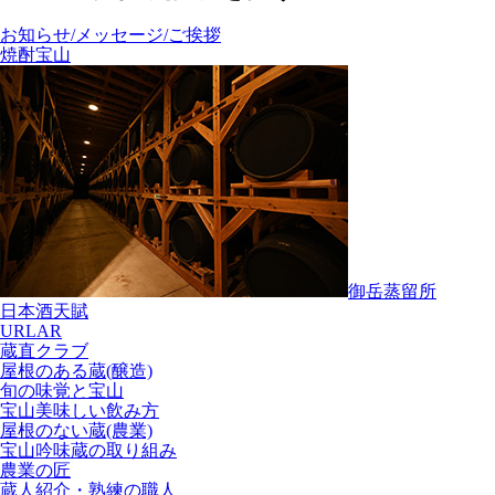
お知らせ/メッセージ/ご挨拶
焼酎宝山
御岳蒸留所
日本酒天賦
URLAR
蔵直クラブ
屋根のある蔵(醸造)
旬の味覚と宝山
宝山美味しい飲み方
屋根のない蔵(農業)
宝山吟味蔵の取り組み
農業の匠
蔵人紹介・熟練の職人