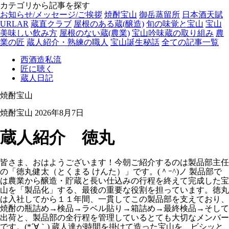
カテゴリから記事を探す
お知らせ/メッセージ/ご挨拶
焼酎宝山
御岳蒸留所
日本酒天賦
URLAR
蔵直クラブ
屋根のある蔵(醸造)
旬の味覚と宝山
宝山
美味しい飲み方
屋根のない蔵(農業)
宝山吟味蔵の取り組み
農
業の匠
蔵人紹介・熟練の職人
宝山誕生秘話
全ての記事一覧
西酒造私流
匠に聴く
蔵人日記
焼酎宝山
焼酎宝山
2026年8月7日
蔵人紹介 徳丸
皆さま、おはようございます！今朝ご紹介するのは製品部主任
の「徳丸健太（とくまる けんた）」です。(＾ｰ^)ノ 製品部で
は農業から醸造・貯蔵と長い仕込みの行程を終えて完成した宝
山を「製品化」する、最後の重要な役割を担っています。徳丸
は入社してから１１年間、一貫してこの製品部を支えており、
焼酎の瓶詰め→検品→ラベル貼り→箱詰め→最終検品→そして
出荷と、製品部の全行程を管理しているとても大切なメンバー
です。(*´∀｀) 蔵人達が時間を掛けて造った宝山を、ビシッと