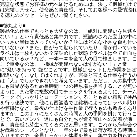
完璧な状態でお客様の元へ届けるためには、決して機械だけで
は完結しません。使命感と責任感、そしてお客様への愛情溢れ
る徳丸のメッセージをぜひご覧ください。
■徳丸より■
製品化の仕事でもっとも大切なのは、「絶対に間違いを見逃さ
ない！」という責任感と集中力です。瓶詰めされた宝山の中に
いっさい異物は入っていないか？瓶にはどんな小さな傷も付い
ていないか？また、曲がって貼られていたり、傷が付いている
ラベルは一枚もないか？箱詰めした状態でラベルは全て正面を
向いているか？など、一本一本を全て人の目で検査します。こ
こで重要なのは、「機械が間違わないはずがない！」と常
に“疑いを持って”臨むことです。機械はセットした作業をほぼ
間違いなくこなしてはくれますが、完璧と言える仕事を行うの
は「人」でしかできないと考えています。ただし、人の集中力
にも限界があるため長時間一つの持ち場を担当することが無い
ように、また常に複数の目でチェックを行えるように、チーム
ワークでしっかりとローテーションすることも高い精度で検品
を行う秘訣です。他にも西酒造では銘柄によってはラベル貼り
や笠掛けなど、最後の仕上げを手作業で行うものも数多くあり
ますが、このようにたくさんの時間と人の手間を掛けて行うこ
とで、若いメンバー達にも自分たちが造る宝山への愛着が沸
き、責任感も芽生えてくるのだと思います。これから忘年会や
お歳暮のシーズンとなり、一年の中で最も出荷が増える時期に
入りますので、全員しっかりと体調を整え、集中力を切らすこ