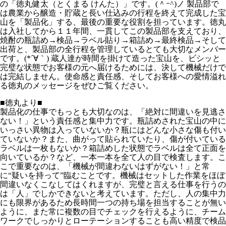
の「徳丸健太（とくまる けんた）」です。(＾ｰ^)ノ 製品部で
は農業から醸造・貯蔵と長い仕込みの行程を終えて完成した宝
山を「製品化」する、最後の重要な役割を担っています。徳丸
は入社してから１１年間、一貫してこの製品部を支えており、
焼酎の瓶詰め→検品→ラベル貼り→箱詰め→最終検品→そして
出荷と、製品部の全行程を管理しているとても大切なメンバー
です。(*´∀｀) 蔵人達が時間を掛けて造った宝山を、ビシッと
完璧な状態でお客様の元へ届けるためには、決して機械だけで
は完結しません。使命感と責任感、そしてお客様への愛情溢れ
る徳丸のメッセージをぜひご覧ください。
■徳丸より■
製品化の仕事でもっとも大切なのは、「絶対に間違いを見逃さ
ない！」という責任感と集中力です。瓶詰めされた宝山の中に
いっさい異物は入っていないか？瓶にはどんな小さな傷も付い
ていないか？また、曲がって貼られていたり、傷が付いている
ラベルは一枚もないか？箱詰めした状態でラベルは全て正面を
向いているか？など、一本一本を全て人の目で検査します。こ
こで重要なのは、「機械が間違わないはずがない！」と常
に“疑いを持って”臨むことです。機械はセットした作業をほぼ
間違いなくこなしてはくれますが、完璧と言える仕事を行うの
は「人」でしかできないと考えています。ただし、人の集中力
にも限界があるため長時間一つの持ち場を担当することが無い
ように、また常に複数の目でチェックを行えるように、チーム
ワークでしっかりとローテーションすることも高い精度で検品