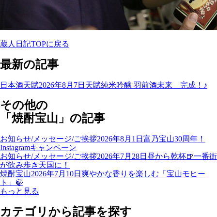
蔵人日記TOPに戻る
最新の記事
日本酒天賦
2026年8月7日
天賦純米吟醸 羽前酒未来 完成！♪
その他の
「焼酎宝山」の記事
お知らせ/メッセージ/ご挨拶
2026年8月1日
富乃宝山30周年！
Instagramキャンペーン
お知らせ/メッセージ/ご挨拶
2026年7月28日
昼から乾杯🍺一番街
が飲み歩き天国に！
焼酎宝山
2026年7月10日
爽やかな香りを楽しむ「宝山モヒー
ト」🍃
もっと見る
カテゴリから記事を探す