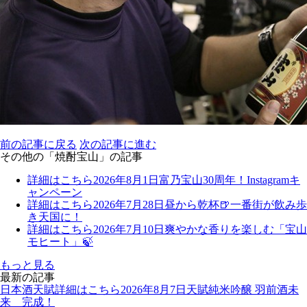
前の記事に戻る
次の記事に進む
その他の「焼酎宝山」の記事
詳細はこちら
2026年8月1日
富乃宝山30周年！Instagramキ
ャンペーン
詳細はこちら
2026年7月28日
昼から乾杯🍺一番街が飲み歩
き天国に！
詳細はこちら
2026年7月10日
爽やかな香りを楽しむ「宝山
モヒート」🍃
もっと見る
最新の記事
日本酒天賦
詳細はこちら
2026年8月7日
天賦純米吟醸 羽前酒未
来 完成！