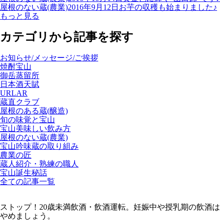
屋根のない蔵(農業)
2016年9月12日
お芋の収穫も始まりました♪
もっと見る
カテゴリから記事を探す
お知らせ/メッセージ/ご挨拶
焼酎宝山
御岳蒸留所
日本酒天賦
URLAR
蔵直クラブ
屋根のある蔵(醸造)
旬の味覚と宝山
宝山美味しい飲み方
屋根のない蔵(農業)
宝山吟味蔵の取り組み
農業の匠
蔵人紹介・熟練の職人
宝山誕生秘話
全ての記事一覧
ストップ！20歳未満飲酒・飲酒運転。妊娠中や授乳期の飲酒は
やめましょう。