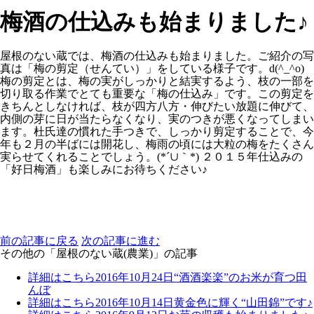
梅酒の仕込みも始まりました♪
屋根のない蔵では、梅酒の仕込みも始まりました。ご紹介
の写
真は「梅の剪定（せんてい）」をしている様子です。
d(^_^o)
梅の剪定とは、梅の実がしっかりと結実するよう、枝の一
部を
切り取る作業でとても重要な「梅の仕込み」です。こ
の剪定を
きちんとしなければ、枝が四方八方・伸びたい放
題に伸びて、
内側の芽に日が当たらなくなり、実のつきが
悪くなってしまい
ます。杜氏達の慣れた手つきで、しっか
り剪定することで、今
年も２月の半ばには開花し、梅雨の
頃には大粒の梅をたくさん
実らせてくれることでしょう。
(*´∪｀*) ２０１５年仕込みの
「好日梅酒」も楽しみにお待ちくださ
い♪
前の記事に戻る
次の記事に進む
その他の「屋根のない蔵(農業)」の記事
詳細はこちら
2016年10月24日
“酒酒楽楽”のお米が育つ田
んぼ
詳細はこちら
2016年10月14日
黄金色に輝く“山田錦”です♪