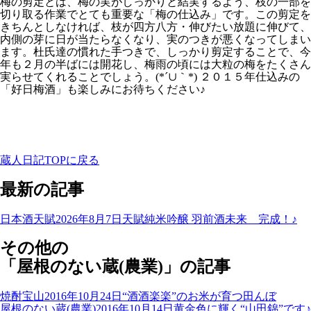
梅の剪定とは、梅の実がしっかりと結実するよう、枝の一
部を
切り取る作業でとても重要な「梅の仕込み」です。こ
の剪定を
きちんとしなければ、枝が四方八方・伸びたい放
題に伸びて、
内側の芽に日が当たらなくなり、実のつきが
悪くなってしまい
ます。杜氏達の慣れた手つきで、しっか
り剪定することで、今
年も２月の半ばには開花し、梅雨の
頃には大粒の梅をたくさん
実らせてくれることでしょう。
(*´∪｀*) ２０１５年仕込みの
「好日梅酒」も楽しみにお待ちくださ
い♪
蔵人日記TOPに戻る
最新の記事
日本酒天賦
2026年8月7日
天賦純米吟醸 羽前酒未来 完成！♪
その他の
「屋根のない蔵(農業)」の記事
焼酎宝山
2016年10月24日
“酒酒楽楽”のお米が育つ田んぼ
屋根のない蔵(農業)
2016年10月14日
黄金色に輝く“山田錦”です♪