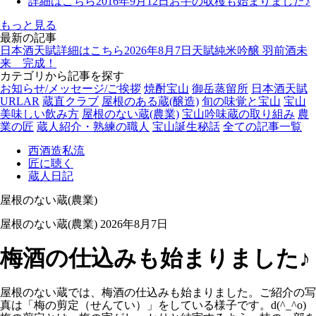
詳細はこちら
2016年9月12日
お芋の収穫も始まりました♪
もっと見る
最新の記事
日本酒天賦
詳細はこちら
2026年8月7日
天賦純米吟醸 羽前酒未
来 完成！
カテゴリから記事を探す
お知らせ/メッセージ/ご挨拶
焼酎宝山
御岳蒸留所
日本酒天賦
URLAR
蔵直クラブ
屋根のある蔵(醸造)
旬の味覚と宝山
宝山
美味しい飲み方
屋根のない蔵(農業)
宝山吟味蔵の取り組み
農
業の匠
蔵人紹介・熟練の職人
宝山誕生秘話
全ての記事一覧
西酒造私流
匠に聴く
蔵人日記
屋根のない蔵(農業)
屋根のない蔵(農業)
2026年8月7日
梅酒の仕込みも始まりました♪
屋根のない蔵では、梅酒の仕込みも始まりました。ご紹介
の写
真は「梅の剪定（せんてい）」をしている様子です。
d(^_^o)