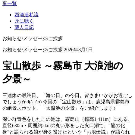
事一覧
西酒造私流
匠に聴く
蔵人日記
お知らせ/メッセージ/ご挨拶
お知らせ/メッセージ/ご挨拶
2026年8月1日
宝山散歩 ～霧島市 大浪池の
夕景～
三連休の最終日、「海の日」の今日。皆さまいかがお過ごし
でしょうかd(^_^o) 今回の「宝山散歩」は、鹿児島県霧島市
の絶景スポット、「太浪池の夕景」をご紹介します♪
深い群青色をしたこの池は、霧島山（標高1,411m）にある、
直径630m・周囲約2kmの丸い形をした火口湖で、“龍の化
身”と語られる娘が身を投げたという「お浪伝説」が語られ