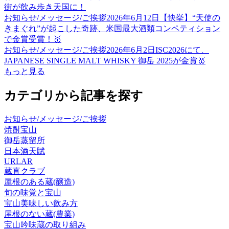
街が飲み歩き天国に！
お知らせ/メッセージ/ご挨拶
2026年6月12日
【快挙】“天使の
きまぐれ”が起こした奇跡、米国最大酒類コンペティション
で金賞受賞！🥇
お知らせ/メッセージ/ご挨拶
2026年6月2日
ISC2026にて、
JAPANESE SINGLE MALT WHISKY 御岳 2025が金賞🥇
もっと見る
カテゴリから記事を探す
お知らせ/メッセージ/ご挨拶
焼酎宝山
御岳蒸留所
日本酒天賦
URLAR
蔵直クラブ
屋根のある蔵(醸造)
旬の味覚と宝山
宝山美味しい飲み方
屋根のない蔵(農業)
宝山吟味蔵の取り組み