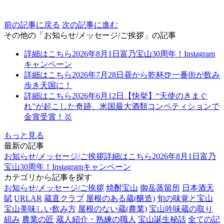
前の記事に戻る
次の記事に進む
その他の「お知らせ/メッセージ/ご挨拶」の記事
詳細はこちら
2026年8月1日
富乃宝山30周年！Instagram
キャンペーン
詳細はこちら
2026年7月28日
昼から乾杯🍺一番街が飲み
歩き天国に！
詳細はこちら
2026年6月12日
【快挙】“天使のきまぐ
れ”が起こした奇跡、米国最大酒類コンペティションで
金賞受賞！🥇
もっと見る
最新の記事
お知らせ/メッセージ/ご挨拶
詳細はこちら
2026年8月1日
富乃
宝山30周年！Instagramキャンペーン
カテゴリから記事を探す
お知らせ/メッセージ/ご挨拶
焼酎宝山
御岳蒸留所
日本酒天
賦
URLAR
蔵直クラブ
屋根のある蔵(醸造)
旬の味覚と宝山
宝山美味しい飲み方
屋根のない蔵(農業)
宝山吟味蔵の取り
組み
農業の匠
蔵人紹介・熟練の職人
宝山誕生秘話
全ての記