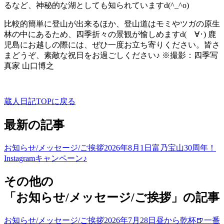
るなど、神秘的な湖としても知られていますd(^_^o)
比較的簡単に登山が出来るほか、登山道はモミやツガの原生
林の中にあるため、四季折々の景観が愉しめますd(ゝ∀･) 鹿
児島にお越しの際には、ぜひ一度お立ち寄りください。皆さ
まどうぞ、素敵な祝日をお過ごしください♪ ※撮影：四季写
真家 山口博之
蔵人日記TOPに戻る
最新の記事
お知らせ/メッセージ/ご挨拶
2026年8月1日
富乃宝山30周年！
Instagramキャンペーン♪
その他の
「お知らせ/メッセージ/ご挨拶」の記事
お知らせ/メッセージ/ご挨拶
2026年7月28日
昼から乾杯🍺一番