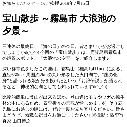
お知らせ/メッセージ/ご挨拶
2019年7月15日
宝山散歩 ～霧島市 大浪池の
夕景～
三連休の最終日、「海の日」の今日。皆さまいかがお過ごし
でしょうかd(^_^o) 今回の「宝山散歩」は、鹿児島県霧島市
の絶景スポット、「太浪池の夕景」をご紹介します♪
深い群青色をしたこの池は、霧島山（標高1,411m）にある、
直径630m・周囲約2kmの丸い形をした火口湖で、“龍の化
身”と語られる娘が身を投げたという「お浪伝説」が語られ
るなど、神秘的な湖としても知られていますd(^_^o)
比較的簡単に登山が出来るほか、登山道はモミやツガの原生
林の中にあるため、四季折々の景観が愉しめますd(ゝ∀･) 鹿
児島にお越しの際には、ぜひ一度お立ち寄りください。皆さ
まどうぞ、素敵な祝日をお過ごしください♪ ※撮影：四季写
真家 山口博之