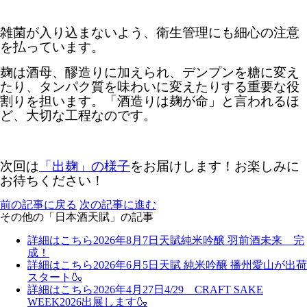
雑菌が入り込まないよう、衛生管理にも細心の注意
を払っています。
麹は酒母、醪造りに加えられ、デンプンを糖に変え
たり、タンパク質を味わいに変えたりする重要な役
割りを担います。「酒造りは麹が命」と言われるほ
ど、大切な工程なのです。
次回は
「出麹」の様子
をお届けします！お楽しみに
お待ちください！
前の記事に戻る
次の記事に進む
その他の「日本酒天賦」の記事
詳細はこちら
2026年8月7日
天賦純米吟醸 羽前酒未来 完
成！
詳細はこちら
2026年6月5日
天賦 純米吟醸 播州愛山が出荷
スタート🍶
詳細はこちら
2026年4月27日
4/29 CRAFT SAKE
WEEK2026出展します🍶