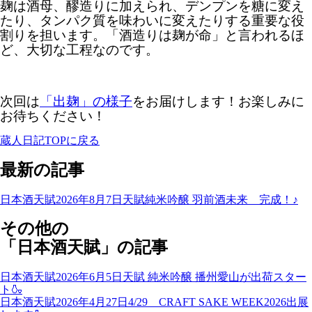
麹は酒母、醪造りに加えられ、デンプンを糖に変え
たり、タンパク質を味わいに変えたりする重要な役
割りを担います。「酒造りは麹が命」と言われるほ
ど、大切な工程なのです。
次回は
「出麹」の様子
をお届けします！お楽しみに
お待ちください！
蔵人日記TOPに戻る
最新の記事
日本酒天賦
2026年8月7日
天賦純米吟醸 羽前酒未来 完成！♪
その他の
「日本酒天賦」の記事
日本酒天賦
2026年6月5日
天賦 純米吟醸 播州愛山が出荷スター
ト🍶
日本酒天賦
2026年4月27日
4/29 CRAFT SAKE WEEK2026出展