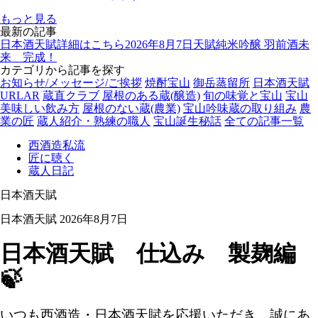
もっと見る
最新の記事
日本酒天賦
詳細はこちら
2026年8月7日
天賦純米吟醸 羽前酒未
来 完成！
カテゴリから記事を探す
お知らせ/メッセージ/ご挨拶
焼酎宝山
御岳蒸留所
日本酒天賦
URLAR
蔵直クラブ
屋根のある蔵(醸造)
旬の味覚と宝山
宝山
美味しい飲み方
屋根のない蔵(農業)
宝山吟味蔵の取り組み
農
業の匠
蔵人紹介・熟練の職人
宝山誕生秘話
全ての記事一覧
西酒造私流
匠に聴く
蔵人日記
日本酒天賦
日本酒天賦
2026年8月7日
日本酒天賦 仕込み 製麹編
🍃
いつも西酒造・日本酒天賦を応援いただき、誠にあ