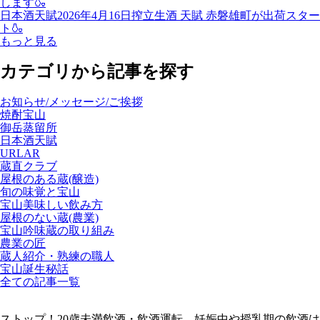
します🍶
日本酒天賦
2026年4月16日
搾立生酒 天賦 赤磐雄町が出荷スター
ト🍶
もっと見る
カテゴリから記事を探す
お知らせ/メッセージ/ご挨拶
焼酎宝山
御岳蒸留所
日本酒天賦
URLAR
蔵直クラブ
屋根のある蔵(醸造)
旬の味覚と宝山
宝山美味しい飲み方
屋根のない蔵(農業)
宝山吟味蔵の取り組み
農業の匠
蔵人紹介・熟練の職人
宝山誕生秘話
全ての記事一覧
ストップ！20歳未満飲酒・飲酒運転。妊娠中や授乳期の飲酒は