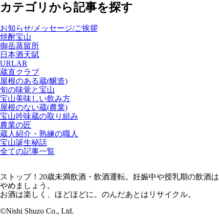
カテゴリから記事を探す
お知らせ/メッセージ/ご挨拶
焼酎宝山
御岳蒸留所
日本酒天賦
URLAR
蔵直クラブ
屋根のある蔵(醸造)
旬の味覚と宝山
宝山美味しい飲み方
屋根のない蔵(農業)
宝山吟味蔵の取り組み
農業の匠
蔵人紹介・熟練の職人
宝山誕生秘話
全ての記事一覧
ストップ！20歳未満飲酒・飲酒運転。妊娠中や授乳期の飲酒は
やめましょう。
お酒は楽しく、ほどほどに。のんだあとはリサイクル。
©Nishi Shuzo Co., Ltd.