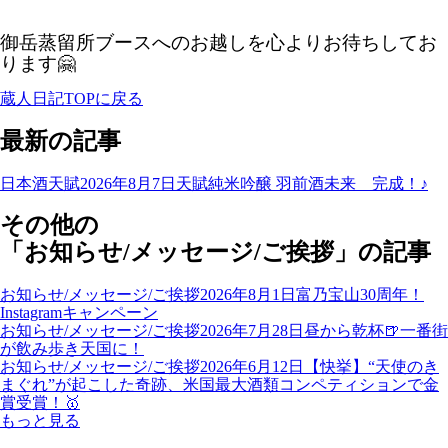
御岳蒸留所ブースへのお越しを心よりお待ちしてお
ります🤗
蔵人日記TOPに戻る
最新の記事
日本酒天賦
2026年8月7日
天賦純米吟醸 羽前酒未来 完成！♪
その他の
「お知らせ/メッセージ/ご挨拶」の記事
お知らせ/メッセージ/ご挨拶
2026年8月1日
富乃宝山30周年！
Instagramキャンペーン
お知らせ/メッセージ/ご挨拶
2026年7月28日
昼から乾杯🍺一番街
が飲み歩き天国に！
お知らせ/メッセージ/ご挨拶
2026年6月12日
【快挙】“天使のき
まぐれ”が起こした奇跡、米国最大酒類コンペティションで金
賞受賞！🥇
もっと見る