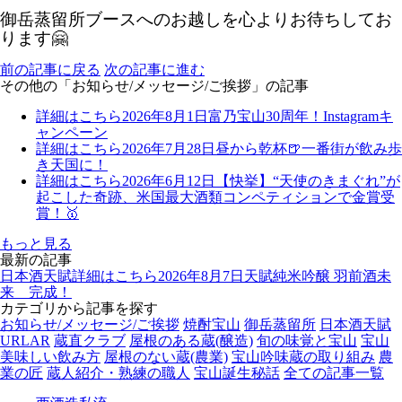
御岳蒸留所ブースへのお越しを心よりお待ちしてお
ります🤗
前の記事に戻る
次の記事に進む
その他の「お知らせ/メッセージ/ご挨拶」の記事
詳細はこちら
2026年8月1日
富乃宝山30周年！Instagramキ
ャンペーン
詳細はこちら
2026年7月28日
昼から乾杯🍺一番街が飲み歩
き天国に！
詳細はこちら
2026年6月12日
【快挙】“天使のきまぐれ”が
起こした奇跡、米国最大酒類コンペティションで金賞受
賞！🥇
もっと見る
最新の記事
日本酒天賦
詳細はこちら
2026年8月7日
天賦純米吟醸 羽前酒未
来 完成！
カテゴリから記事を探す
お知らせ/メッセージ/ご挨拶
焼酎宝山
御岳蒸留所
日本酒天賦
URLAR
蔵直クラブ
屋根のある蔵(醸造)
旬の味覚と宝山
宝山
美味しい飲み方
屋根のない蔵(農業)
宝山吟味蔵の取り組み
農
業の匠
蔵人紹介・熟練の職人
宝山誕生秘話
全ての記事一覧