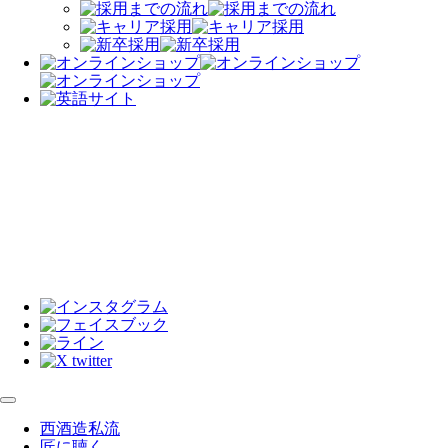
西酒造私流
匠に聴く