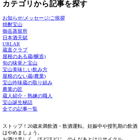
カテゴリから記事を探す
お知らせ/メッセージ/ご挨拶
焼酎宝山
御岳蒸留所
日本酒天賦
URLAR
蔵直クラブ
屋根のある蔵(醸造)
旬の味覚と宝山
宝山美味しい飲み方
屋根のない蔵(農業)
宝山吟味蔵の取り組み
農業の匠
蔵人紹介・熟練の職人
宝山誕生秘話
全ての記事一覧
ストップ！20歳未満飲酒・飲酒運転。妊娠中や授乳期の飲酒
はやめましょう。
お酒は楽しく、ほどほどに。のんだあとはリサイクル。