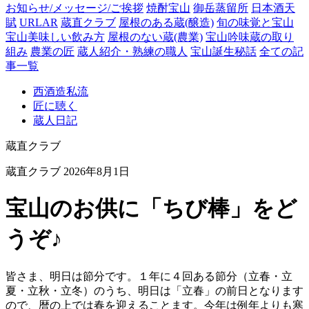
お知らせ/メッセージ/ご挨拶
焼酎宝山
御岳蒸留所
日本酒天
賦
URLAR
蔵直クラブ
屋根のある蔵(醸造)
旬の味覚と宝山
宝山美味しい飲み方
屋根のない蔵(農業)
宝山吟味蔵の取り
組み
農業の匠
蔵人紹介・熟練の職人
宝山誕生秘話
全ての記
事一覧
西酒造私流
匠に聴く
蔵人日記
蔵直クラブ
蔵直クラブ
2026年8月1日
宝山のお供に「ちび棒」をど
うぞ♪
皆さま、明日は節分です。１年に４回ある節分（立春・立
夏・立秋・立冬）のうち、明日は「立春」の前日となります
ので、暦の上では春を迎えることます。今年は例年よりも寒