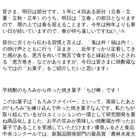
皆さま、明日は節分です。１年に４回ある節分（立春・立
夏・立秋・立冬）のうち、明日は「立春」の前日となります
ので、暦の上では春を迎えることます。今年は例年よりも寒
い日が続いていますので、春が待ち遠しいですね(;^_^A
節分に古くから伝わる習慣と言えば、「鬼は外！福は内！」
の掛け声とともに行う「豆まき」、近年すっかり定着してき
た感がある、恵方を向いて無言で食すると縁起が良いとされ
る「恵方巻き」などがありますが、今日は皆さまに焼酎蔵な
らではの「お菓子」をご紹介したいと思います♪
芋焼酎のもろみから作った焼き菓子「ちび棒」です！
このお菓子は「もろみファイバー」といって、蒸留したあと
の“もろみ”を練り込んで作った焼き菓子なんです。私たちが
取り組んでいるゼロエミッションの一環として研究開発を重
ね商品化しました。お芋の甘みが美味しい焼酎蔵が作ったお
菓子であることを実感していただけます♪ 優良ふるさと食品
中央コンクールでは、新製品開発部門の最高賞「農林水産大