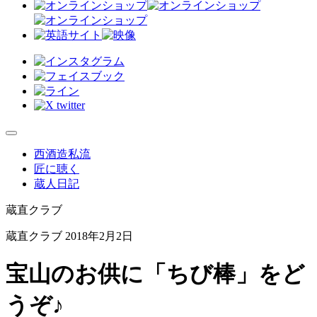
西酒造私流
匠に聴く
蔵人日記
蔵直クラブ
蔵直クラブ
2018年2月2日
宝山のお供に「ちび棒」をど
うぞ♪