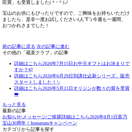
臣賞」も受賞しました(＾ｰ＾)ノ
宝山のお供にもぴったりですので、ご興味をお持ちいただけ
ましたら、是非一度お試しください(人´∇`) 今週も一週間、
おつかれさまでした！
前の記事に戻る
次の記事に進む
その他の「蔵直クラブ」の記事
詳細はこちら
2026年7月15日
お中元ギフトはお決まりで
すか？🍉
詳細はこちら
2026年6月29日
別誂仕込新シリーズ、販売
スタートしました！✨
詳細はこちら
2026年5月21日
オリジンが数々の賞を受賞
👑
もっと見る
最新の記事
お知らせ/メッセージ/ご挨拶
詳細はこちら
2026年8月1日
富乃
宝山30周年！Instagramキャンペーン
カテゴリから記事を探す