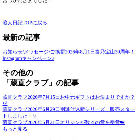
おつかれさまでした！
蔵人日記TOPに戻る
最新の記事
お知らせ/メッセージ/ご挨拶
2026年8月1日
富乃宝山30周年！
Instagramキャンペーン♪
その他の
「蔵直クラブ」の記事
蔵直クラブ
2026年7月15日
お中元ギフトはお決まりですか？
🍉
蔵直クラブ
2026年6月29日
別誂仕込新シリーズ、販売スター
トしました！✨
蔵直クラブ
2026年5月21日
オリジンが数々の賞を受賞👑
もっと見る