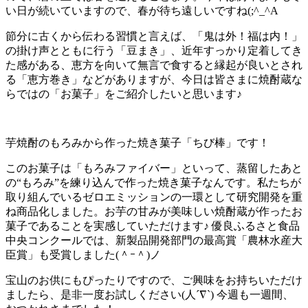
い日が続いていますので、春が待ち遠しいですね(;^_^A
節分に古くから伝わる習慣と言えば、「鬼は外！福は内！」
の掛け声とともに行う「豆まき」、近年すっかり定着してき
た感がある、恵方を向いて無言で食すると縁起が良いとされ
る「恵方巻き」などがありますが、今日は皆さまに焼酎蔵な
らではの「お菓子」をご紹介したいと思います♪
芋焼酎のもろみから作った焼き菓子「ちび棒」です！
このお菓子は「もろみファイバー」といって、蒸留したあと
の“もろみ”を練り込んで作った焼き菓子なんです。私たちが
取り組んでいるゼロエミッションの一環として研究開発を重
ね商品化しました。お芋の甘みが美味しい焼酎蔵が作ったお
菓子であることを実感していただけます♪ 優良ふるさと食品
中央コンクールでは、新製品開発部門の最高賞「農林水産大
臣賞」も受賞しました(＾ｰ＾)ノ
宝山のお供にもぴったりですので、ご興味をお持ちいただけ
ましたら、是非一度お試しください(人´∇`) 今週も一週間、