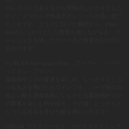
エレガントでありながら骨格のしっかりとした
ピノ・ノワールで熟成ポテンシャルが高い赤ワ
イン🍷です。グラスに注いだ瞬間から、Pinot
noirのしっかりとした熟度を感じながらも、フ
レッシュさを残したベリー系の果実が口の中に
広がります✨
⭐️URLAR Sauvignon Blanc（アーラー ソーヴ
ィニヨン・ブラン）
凝縮感やコクの要素を楽しめ、しっかりとしつ
つも丸みを帯びた白ワインです。ハーブ系の心
地よい酸を通奏低音にしながらも凝縮感やコク
の要素を楽しむ時が続き、その後、しっかりと
しつつも丸みを帯びた酸を感じられます✨
URLAR ワイナリーでは「バイオダイナミック